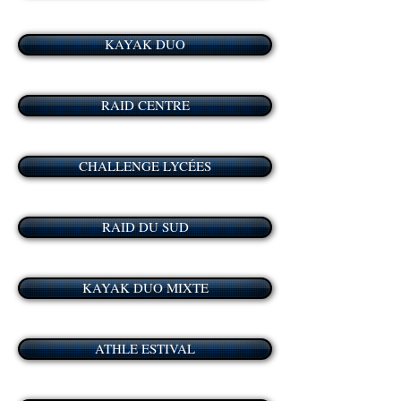
KAYAK DUO
RAID CENTRE
CHALLENGE LYCÉES
RAID DU SUD
KAYAK DUO MIXTE
ATHLE ESTIVAL