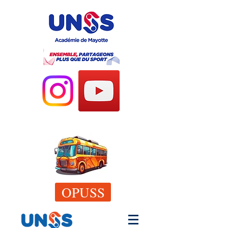
OPUSS