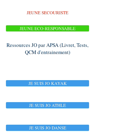
JEUNE SECOURISTE
JEUNE ECO-RESPONSABLE
Ressources JO par APSA (Livret, Tests,
QCM d'entrainement)
Volley-Ball
Basket-Ball
JE SUIS JO KAYAK
JE SUIS JO ATHLE
JE SUIS JO DANSE